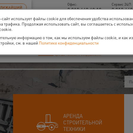
Офис:
Сервис 24/7:
БЛИЖАЙШИЙ
8 812 448 48 18
8 812 449
б-сайт использует файлы cookie для обеспечения удобства использова
-40% на аренду
компрессоров
за трафика. Продолжая использовать сайт, вы соглашаетесь с исполь
cookie.
тельную информацию о том, как мы используем файлы cookie, и как и
стройки, см. в нашей
Политике конфиденциальности
ти
О нас
Событи
АРЕНДА
СТРОИТЕЛЬНОЙ
ТЕХНИКИ