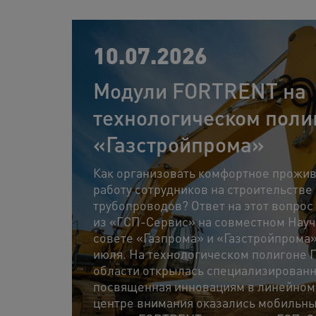
10.07.2026
Модули FORTRENT на
технологическом поли
«Газстройпрома»
Как организовать комфортное прожи
работу сотрудников на строительстве
трубопроводов? Ответ на этот вопрос
из «ГСП-Сервис» на совместном Нау
совете «Газпрома» и «Газстройпрома»
июля. На технологическом полигоне 
области открылась специализированн
посвященная инновациям в линейном 
центре внимания оказались мобильн