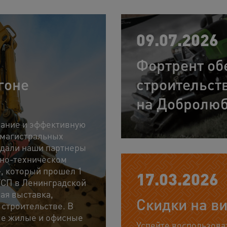
09.07.2026
Фортрент об
гоне
строительст
на Добролюб
вание и эффективную
 магистральных
 дали наши партнеры
чно-техническом
, который прошел 1
17.03.2026
ГСП в Ленинградской
ая выставка,
Скидки на в
строительстве. В
ые жилые и офисные
Успейте воспользов