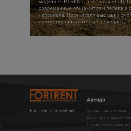
модули FORTRENT, в которых «ГСП-С
современные общежития и полевые о
персонала. Посетители выставки смо
протестировать готовые решения для
Аренда
Аренда подъемников
E-mail: info@fortrent.net
Коленчатые подъемник
Ножничные подъемник