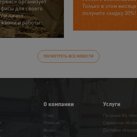
ервис» организует
Только в этом месяце
фисы для своего
получите скидку 30%!
гли лично
 жизни и работы:
ПОСМОТРЕТЬ ВСЕ НОВОСТИ
О компании
Услуги
О нас
Продажа б/у тех
и
Новости
Сервисное обслу
и
Акции
Доставка оборуд