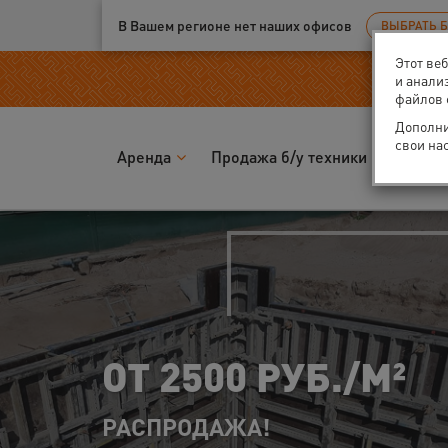
Ваш город:
Великий Новгород
В Вашем регионе нет наших офисов
ВЫБРАТЬ 
Этот ве
и анали
файлов 
Дополни
свои на
Аренда
Продажа б/у техники
Запчас
00 РУБ./М²
АЖА!