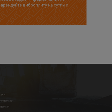
 арендуйте виброплиту на сутки и
ники
живание
ования