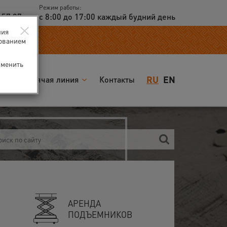
Режим работы:
 57 97
с 8:00 до 17:00 каждый будний день
×
ния
зованием
зменить
RU
EN
я
Горячая линия
Контакты
ПОИС
АРЕНДА
ПРОЩ
ПОДЪЕМНИКОВ