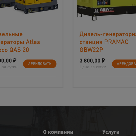
зельные
Дизель-генераторн
ераторы Atlas
станция PRAMAC
pco QAS 20
GBW22P
00,00
₽
3 800,00
₽
АРЕНДОВАТЬ
АРЕНДОВА
 за сутки
Цена за сутки
О компании
Услуги