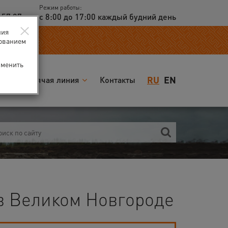
Режим работы:
 57 97
с 8:00 до 17:00 каждый будний день
×
ния
зованием
зменить
RU
EN
я
Горячая линия
Контакты
в Великом Новгороде