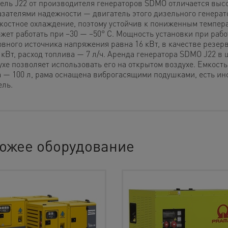
ель J22 от производителя генераторов SDMO отличается выс
азателями надежности — двигатель этого дизельного генерат
костное охлаждение, поэтому устойчив к пониженным темпер
ожет работать при −30 — −50° С. Мощность установки при рабо
овного источника напряжения равна 16 кВт, в качестве резер
6 кВт, расход топлива — 7 л/ч. Аренда генератора SDMO J22 
ухе позволяет использовать его на открытом воздухе. Емкост
а — 100 л, рама оснащена виброгасящими подушками, есть и
ель.
ожее оборудование