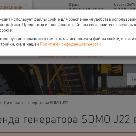
Офис:
Сервис 24/7:
БЛИЖАЙШИЙ
8 812 448 48 18
8 812 449
б-сайт использует файлы cookie для обеспечения удобства использова
-40% на аренду
компрессоров
за трафика. Продолжая использовать сайт, вы соглашаетесь с исполь
cookie.
тельную информацию о том, как мы используем файлы cookie, и как и
стройки, см. в нашей
Политике конфиденциальности
ти
О нас
Событи
Дизельные генераторы SDMO J22
енда генератора SDMO J22 