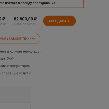
тва взятого в аренду оборудования.
0
₽
82 800,00
₽
АРЕНДОВАТЬ
утки
Цена за месяц
АЧАТЬ КАТАЛОГ ТЕХНИКИ
ена в случае неполадок
вис 24/7
нда с оператором
нспортные услуги