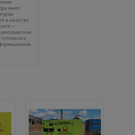
окими
ора имеет
атурам
те в качестве
вного —
в шумозащитном
ь топливного
нформационная