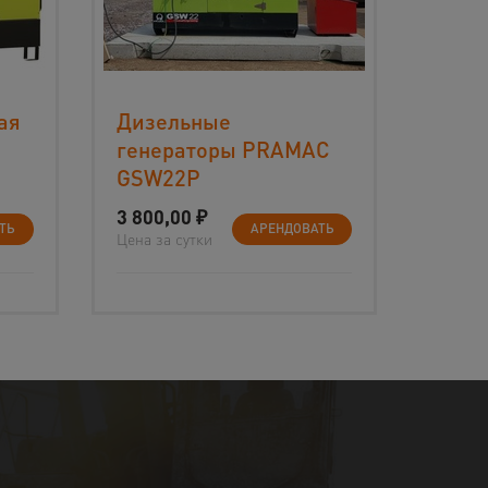
ая
Дизельные
генераторы PRAMAC
GSW22P
3 800,00
₽
ТЬ
АРЕНДОВАТЬ
Цена за сутки