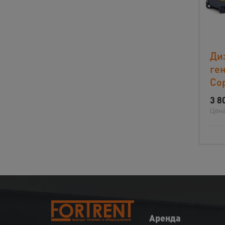
Ди
ген
Co
3 8
Цена
Аренда