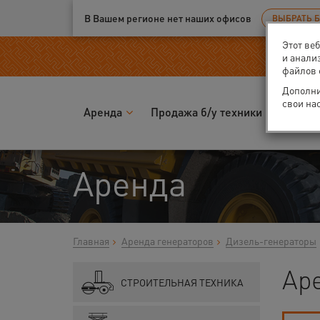
Ваш город:
Великий Новгород
В Вашем регионе нет наших офисов
ВЫБРАТЬ 
Этот ве
и анали
файлов 
Дополни
свои на
Аренда
Продажа б/у техники
Запчас
Аренда
Главная
Аренда генераторов
Дизель-генераторы
Ар
СТРОИТЕЛЬНАЯ ТЕХНИКА