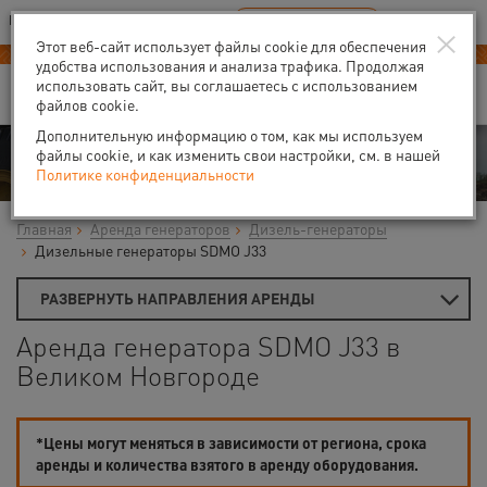
Ваш город:
Великий Новгород
RU
EN
×
В Вашем регионе нет наших офисов
ВЫБРАТЬ БЛИЖАЙШИЙ
Этот веб-сайт использует файлы cookie для обеспечения
-40% на аренду
компрессоров
удобства использования и анализа трафика. Продолжая
использовать сайт, вы соглашаетесь с использованием
файлов cookie.
Дополнительную информацию о том, как мы используем
Аренда
файлы cookie, и как изменить свои настройки, см. в нашей
Политике конфиденциальности
Главная
Аренда генераторов
Дизель-генераторы
Дизельные генераторы SDMO J33
РАЗВЕРНУТЬ НАПРАВЛЕНИЯ АРЕНДЫ
Аренда генератора SDMO J33 в
Великом Новгороде
*Цены могут меняться в зависимости от региона, срока
аренды и количества взятого в аренду оборудования.