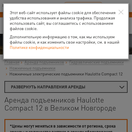
Ваш город:
Великий Новгород
RU
EN
×
В Вашем регионе нет наших офисов
ВЫБРАТЬ БЛИЖАЙШИЙ
Этот веб-сайт использует файлы cookie для обеспечения
-40% на аренду
компрессоров
удобства использования и анализа трафика. Продолжая
использовать сайт, вы соглашаетесь с использованием
файлов cookie.
Дополнительную информацию о том, как мы используем
Аренда
файлы cookie, и как изменить свои настройки, см. в нашей
Политике конфиденциальности
Главная
Аренда подъемников
Гидравлические подъемники
Ножничные подъемники
Ножничные электрические подъемники Haulotte Compact 12
РАЗВЕРНУТЬ НАПРАВЛЕНИЯ АРЕНДЫ
Аренда подъемников Haulotte
Compact 12 в Великом Новгороде
*Цены могут меняться в зависимости от региона, срока
аренды и количества взятого в аренду оборудования.