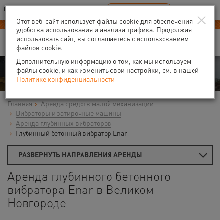
Ваш город:
Великий Новгород
RU
EN
×
В Вашем регионе нет наших офисов
ВЫБРАТЬ БЛИЖАЙШИЙ
Этот веб-сайт использует файлы cookie для обеспечения
-40% на аренду
компрессоров
удобства использования и анализа трафика. Продолжая
использовать сайт, вы соглашаетесь с использованием
файлов cookie.
Дополнительную информацию о том, как мы используем
Аренда
файлы cookie, и как изменить свои настройки, см. в нашей
Политике конфиденциальности
Главная
Аренда средств малой механизации
Вибраторы и затирочные машины
Аренда глубинных вибраторов
Глубинный бетонный вибратор Enar
РАЗВЕРНУТЬ НАПРАВЛЕНИЯ АРЕНДЫ
Аренда глубинного бетонного
вибратора Enar в Великом
Новгороде