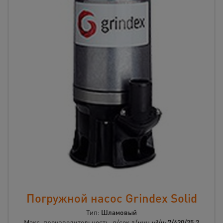
Погружной насос Grindex Solid
Тип:
Шламовый
Макс. производительность, л/сек л/мин м³/ч:
7/420/25,2