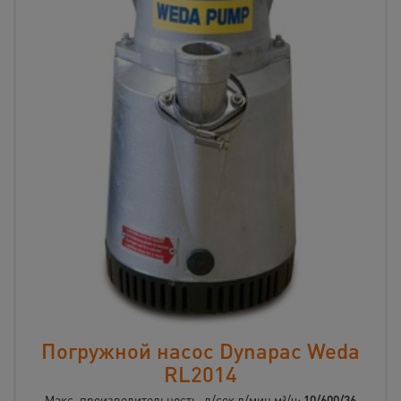
Погружной насос Dynapac Weda
RL2014
Макс. производительность, л/сек л/мин м³/ч:
10/600/36