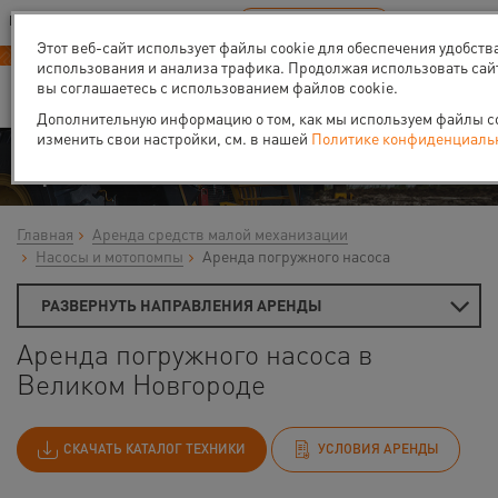
Ваш город:
Великий Новгород
RU
EN
В Вашем регионе нет наших офисов
ВЫБРАТЬ БЛИЖАЙШИЙ
Этот веб-сайт использует файлы cookie для обеспечения удобств
-40% на аренду
компрессоров
использования и анализа трафика. Продолжая использовать сай
вы соглашаетесь с использованием файлов cookie.
Дополнительную информацию о том, как мы используем файлы coo
изменить свои настройки, см. в нашей
Политике конфиденциаль
Аренда
Главная
Аренда средств малой механизации
Насосы и мотопомпы
Аренда погружного насоса
РАЗВЕРНУТЬ НАПРАВЛЕНИЯ АРЕНДЫ
Аренда погружного насоса в
Великом Новгороде
СКАЧАТЬ КАТАЛОГ ТЕХНИКИ
УСЛОВИЯ АРЕНДЫ