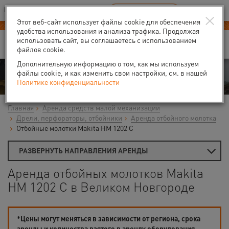
Ваш город:
Великий Новгород
RU
EN
×
В Вашем регионе нет наших офисов
ВЫБРАТЬ БЛИЖАЙШИЙ
Этот веб-сайт использует файлы cookie для обеспечения
-40% на аренду
компрессоров
удобства использования и анализа трафика. Продолжая
использовать сайт, вы соглашаетесь с использованием
файлов cookie.
Дополнительную информацию о том, как мы используем
Аренда
файлы cookie, и как изменить свои настройки, см. в нашей
Политике конфиденциальности
Главная
Аренда средств малой механизации
Дрели, перфораторы, отбойники
Аренда отбойного молотка
Отбойные молотки Makita HM 1202 C
РАЗВЕРНУТЬ НАПРАВЛЕНИЯ АРЕНДЫ
Аренда отбойных молотков Makita
HM 1202 C в Великом Новгороде
*Цены могут меняться в зависимости от региона, срока
аренды и количества взятого в аренду оборудования.