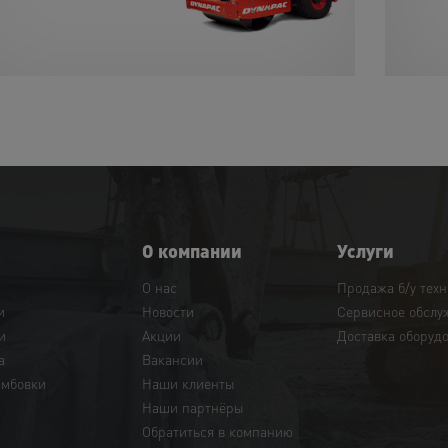
О компании
Услуги
О нас
Продажа б/у тех
и
Новости
Сервисное обслу
и
Акции
Доставка оборуд
а
Вакансии
амбовки
Наши клиенты
Наши партнёры
Обратиться в компанию