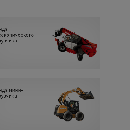
нда
ескопического
рузчика
нда мини-
рузчика