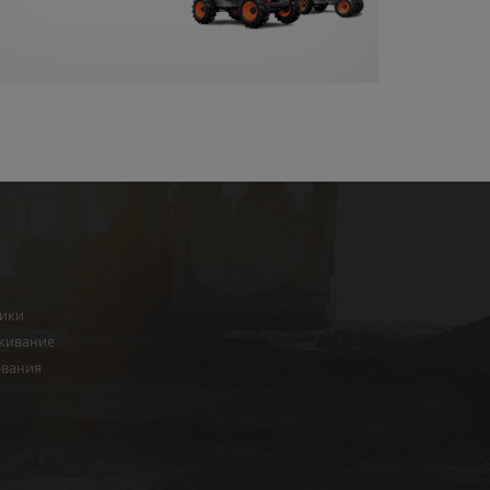
ники
живание
ования