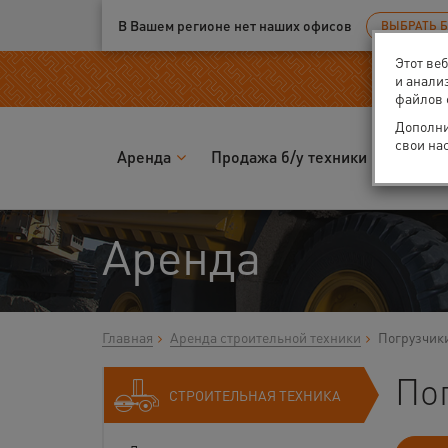
Ваш город:
Великий Новгород
В Вашем регионе нет наших офисов
ВЫБРАТЬ 
Этот ве
и анали
файлов 
Дополни
свои на
Аренда
Продажа б/у техники
Запчас
Аренда
Главная
Аренда строительной техники
Погрузчик
По
СТРОИТЕЛЬНАЯ ТЕХНИКА