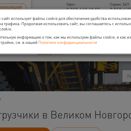
Офис:
Сервис 24/7:
БЛИЖАЙШИЙ
8 812 448 48 18
8 812 449
б-сайт использует файлы cookie для обеспечения удобства использова
-40% на аренду
компрессоров
за трафика. Продолжая использовать сайт, вы соглашаетесь с исполь
cookie.
тельную информацию о том, как мы используем файлы cookie, и как и
стройки, см. в нашей
Политике конфиденциальности
ти
О нас
Событи
и
грузчики в Великом Новгор