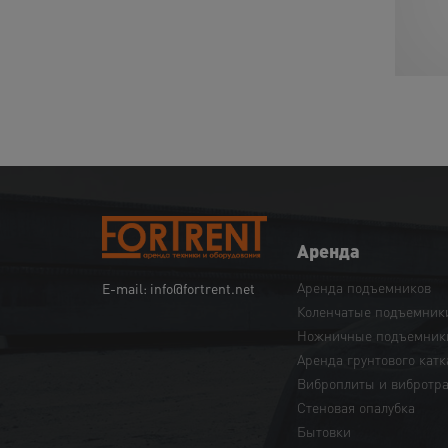
Аренда
Аренда подъемников
E-mail: info@fortrent.net
Коленчатые подъемник
Ножничные подъемник
Аренда грунтового катк
Виброплиты и вибротр
Cтеновая опалубка
Бытовки