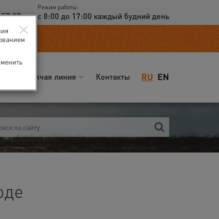
Режим работы:
 57 97
с 8:00 до 17:00 каждый будний день
×
ния
зованием
зменить
RU
EN
я
Горячая линия
Контакты
оде