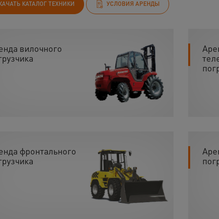
КАЧАТЬ КАТАЛОГ ТЕХНИКИ
УСЛОВИЯ АРЕНДЫ
енда вилочного
Аре
грузчика
тел
пог
енда фронтального
Аре
грузчика
пог