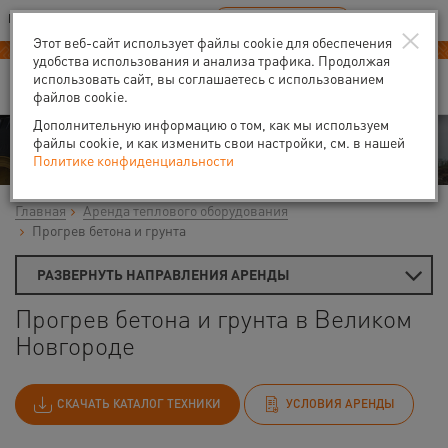
Ваш город:
Великий Новгород
RU
EN
×
В Вашем регионе нет наших офисов
ВЫБРАТЬ БЛИЖАЙШИЙ
Этот веб-сайт использует файлы cookie для обеспечения
-40% на аренду
компрессоров
удобства использования и анализа трафика. Продолжая
использовать сайт, вы соглашаетесь с использованием
файлов cookie.
Дополнительную информацию о том, как мы используем
Аренда
файлы cookie, и как изменить свои настройки, см. в нашей
Политике конфиденциальности
Главная
Аренда теплового оборудования
Прогрев бетона и грунта
РАЗВЕРНУТЬ НАПРАВЛЕНИЯ АРЕНДЫ
Прогрев бетона и грунта в Великом
Новгороде
СКАЧАТЬ КАТАЛОГ ТЕХНИКИ
УСЛОВИЯ АРЕНДЫ