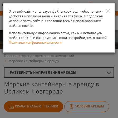
Ваш город:
Великий Новгород
RU
EN
×
В Вашем регионе нет наших офисов
ВЫБРАТЬ БЛИЖАЙШИЙ
Этот веб-сайт использует файлы cookie для обеспечения
-40% на аренду
компрессоров
удобства использования и анализа трафика. Продолжая
использовать сайт, вы соглашаетесь с использованием
файлов cookie.
Дополнительную информацию о том, как мы используем
Аренда
файлы cookie, и как изменить свои настройки, см. в нашей
Политике конфиденциальности
Главная
Аренда временных помещений
Морские контейнеры в аренду
РАЗВЕРНУТЬ НАПРАВЛЕНИЯ АРЕНДЫ
Морские контейнеры в аренду в
Великом Новгороде
СКАЧАТЬ КАТАЛОГ ТЕХНИКИ
УСЛОВИЯ АРЕНДЫ