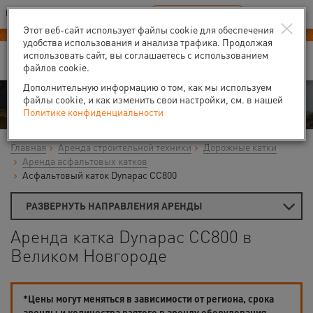
Ваш город:
Великий Новгород
RU
EN
×
В Вашем регионе нет наших офисов
ВЫБРАТЬ БЛИЖАЙШИЙ
Этот веб-сайт использует файлы cookie для обеспечения
-40% на аренду
компрессоров
удобства использования и анализа трафика. Продолжая
использовать сайт, вы соглашаетесь с использованием
файлов cookie.
Дополнительную информацию о том, как мы используем
Аренда
файлы cookie, и как изменить свои настройки, см. в нашей
Политике конфиденциальности
Главная
Аренда строительной техники
Дорожные катки
Аренда асфальтовых катков
Асфальтовый каток Dynapac CС800
РАЗВЕРНУТЬ НАПРАВЛЕНИЯ АРЕНДЫ
Аренда катка Dynapac CС800 в
Великом Новгороде
*Цены могут меняться в зависимости от региона, срока
аренды и количества взятого в аренду оборудования.