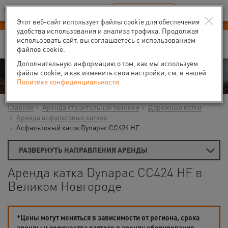
Ваш город:
Великий Новгород
RU
EN
×
В Вашем регионе нет наших офисов
ВЫБРАТЬ БЛИЖАЙШИЙ
Этот веб-сайт использует файлы cookie для обеспечения
-40% на аренду
компрессоров
удобства использования и анализа трафика. Продолжая
использовать сайт, вы соглашаетесь с использованием
файлов cookie.
Дополнительную информацию о том, как мы используем
Аренда
файлы cookie, и как изменить свои настройки, см. в нашей
Политике конфиденциальности
Главная
Аренда строительной техники
Дорожные катки
Аренда асфальтовых катков
Асфальтовый каток Dynapac CC424 HF
РАЗВЕРНУТЬ НАПРАВЛЕНИЯ АРЕНДЫ
Аренда катка Dynapac CC424 HF в
Великом Новгороде
*Цены могут меняться в зависимости от региона, срока
аренды и количества взятого в аренду оборудования.