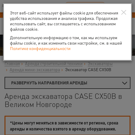
Ваш город:
Великий Новгород
RU
EN
×
В Вашем регионе нет наших офисов
ВЫБРАТЬ БЛИЖАЙШИЙ
Этот веб-сайт использует файлы cookie для обеспечения
-40% на аренду
компрессоров
удобства использования и анализа трафика. Продолжая
использовать сайт, вы соглашаетесь с использованием
файлов cookie.
Дополнительную информацию о том, как мы используем
Аренда
файлы cookie, и как изменить свои настройки, см. в нашей
Политике конфиденциальности
Главная
Аренда строительной техники
Экскаваторы
Аренда мини-экскаватора
Экскаватор CASE CX50B
РАЗВЕРНУТЬ НАПРАВЛЕНИЯ АРЕНДЫ
Аренда экскаватора CASE CX50B в
Великом Новгороде
*Цены могут меняться в зависимости от региона, срока
аренды и количества взятого в аренду оборудования.