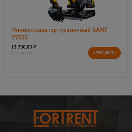
Миниэкскаватор гусеничный SANY
SY55C
13 700,00
₽
Цена за сутки
АРЕНДОВАТЬ