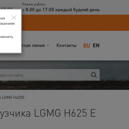
Режим работы:
 57 97
с 8:00 до 17:00 каждый будний день
×
ния
зованием
зменить
RU
EN
я
Горячая линия
Контакты
к LGMG H625E
рузчика LGMG H625 E