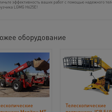
личьте эффективность ваших работ с помощью надежного тел
рузчика LGMG H625E!
ожее оборудование
лескопические
Телескопические
грузчики Manitou МT
погрузчики JCB 540