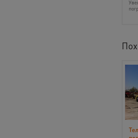
Уве
пог
Пох
Те
по