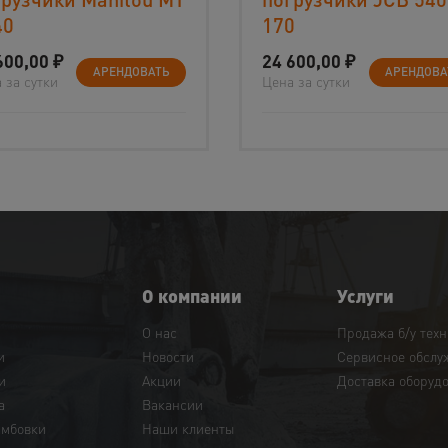
40
170
600,00
₽
24 600,00
₽
АРЕНДОВАТЬ
АРЕНДОВА
 за сутки
Цена за сутки
О компании
Услуги
О нас
Продажа б/у тех
и
Новости
Сервисное обслу
и
Акции
Доставка оборуд
а
Вакансии
амбовки
Наши клиенты