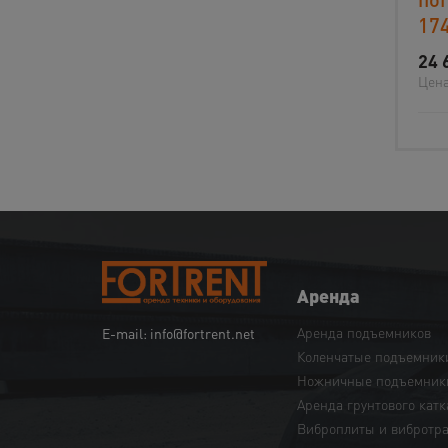
17
24 
Цена
Аренда
Аренда подъемников
E-mail: info@fortrent.net
Коленчатые подъемник
Ножничные подъемник
Аренда грунтового катк
Виброплиты и вибротр