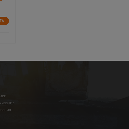
ТЬ
ники
живание
ования