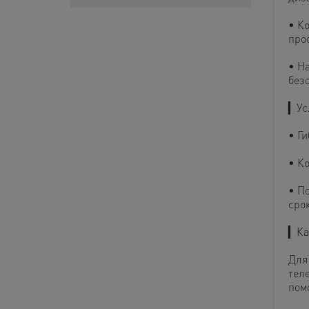
• К
про
• Н
без
▎Ус
• Г
• К
• П
сро
▎Ка
Для
тел
пом