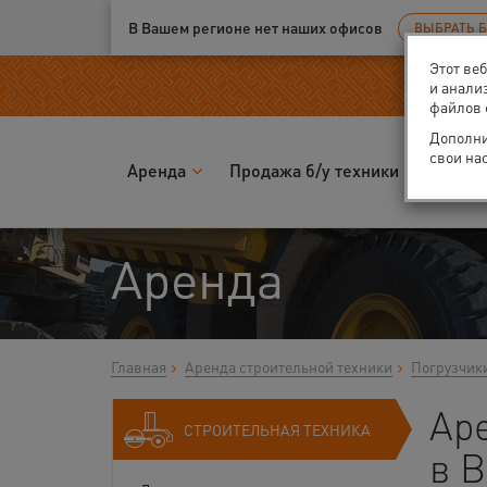
Ваш город:
Великий Новгород
В Вашем регионе нет наших офисов
ВЫБРАТЬ 
Этот ве
и анали
файлов 
Дополни
свои на
Аренда
Продажа б/у техники
Запчас
Аренда
Главная
Аренда строительной техники
Погрузчик
Ар
СТРОИТЕЛЬНАЯ ТЕХНИКА
в 