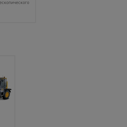
ескопического
-