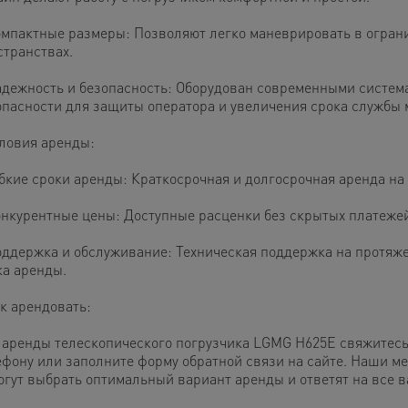
омпактные размеры: Позволяют легко маневрировать в огран
странствах.
адежность и безопасность: Оборудован современными систем
опасности для защиты оператора и увеличения срока службы
ловия аренды:
ибкие сроки аренды: Краткосрочная и долгосрочная аренда на
онкурентные цены: Доступные расценки без скрытых платежей
оддержка и обслуживание: Техническая поддержка на протяж
ка аренды.
к арендовать:
 аренды телескопического погрузчика LGMG H625E свяжитесь
ефону или заполните форму обратной связи на сайте. Наши 
огут выбрать оптимальный вариант аренды и ответят на все 