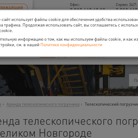
Офис:
Сервис 24/7:
БЛИЖАЙШИЙ
8 812 448 48 18
8 812 449
б-сайт использует файлы cookie для обеспечения удобства использова
-40% на аренду
компрессоров
за трафика. Продолжая использовать сайт, вы соглашаетесь с исполь
cookie.
тельную информацию о том, как мы используем файлы cookie, и как и
стройки, см. в нашей
Политике конфиденциальности
ти
О нас
Событи
и
Аренда телескопического погрузчика
Телескопический погрузчи
енда телескопического пог
Великом Новгороде