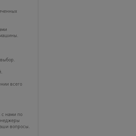
иченных
ами
 машины.
 выбор.
.
ении всего
 с нами по
менеджеры
ваши вопросы.