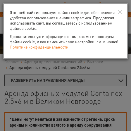
Ваш город:
Великий Новгород
RU
EN
×
В Вашем регионе нет наших офисов
ВЫБРАТЬ БЛИЖАЙШИЙ
Этот веб-сайт использует файлы cookie для обеспечения
-40% на аренду
компрессоров
удобства использования и анализа трафика. Продолжая
использовать сайт, вы соглашаетесь с использованием
файлов cookie.
Дополнительную информацию о том, как мы используем
Аренда
файлы cookie, и как изменить свои настройки, см. в нашей
Политике конфиденциальности
Главная
Аренда временных помещений
Бытовки
Аренда офисных модулей Containex 2.5×6 м
РАЗВЕРНУТЬ НАПРАВЛЕНИЯ АРЕНДЫ
Аренда офисных модулей Containex
2.5×6 м в Великом Новгороде
*Цены могут меняться в зависимости от региона, срока
аренды и количества взятого в аренду оборудования.